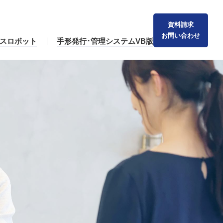
資料請求
お問い合わせ
スロボット
手形発行･管理システムVB版
TOP
お知らせ
会社案内
私たちが選ばれる理由
ホテル業界向け購買システム
OLIVE SUITE
サービスロボット
手形発行･管理システムVB版