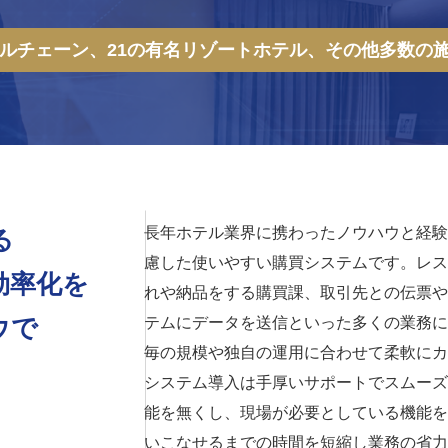
テルチェーン、
21の有名リゾートホテル、
その他多数の
長年ホテル業界に携わったノウハウと経験
る
慮した使いやすい購買システムです。レス
効率化を
れや納品をする購買課、取引先との伝票や
ウで
テムにデータを送信といった多くの業務に
毎の規模や独自の運用に合わせて柔軟にカ
システム導入は手厚いサポートでスムーズ
能を無くし、現場が必要としている機能を
いこなせるまでの時間を短縮し業務の省力